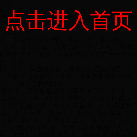
姐妹：
们迎来了第30个全国“爱国卫生月”，活动月以“
点击进入首页
改善环境卫生，有效预防和控制春季传染病的发
境。
织发出号召：
传，引导辖区妇女树立“清洁卫生，从我做起，
吐乱扔、乱摆乱建、乱穿马路等不良习气，养成
化为突破口，组织、动员和带领全市广大女性积
发出倡议：
防控”行动。从自身做起，养成良好卫生习惯。利
水，彻底铲除病媒孳生环境，源头控制预防疾病
灭鼠、预防疾病的能力。
健康环境。工作和生活场所要保持干净、整洁，
和工作息息相关的环境清理整治，养成文明健康
识，遵守社会公德，维护市容整洁。主动清理家
停车，整齐有序。规范饲养宠物，做好粪便清理
不损坏公厕设备。尊重环卫工人、物业清洁人员
，主动劝阻破坏环境、损害公共设施的行为，积
生，形成人人参与爱国卫生、共建共享健康生活