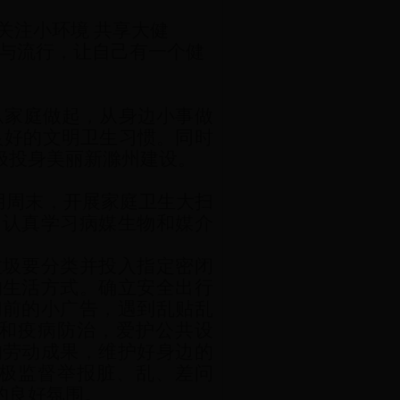
关注小环境 共享大健
生与流行，让自己有一个健
从家庭做起，从身边小事做
良好的文明卫生习惯。同时
极投身美丽
新滁州
建设。
用周末，开展家庭卫生大扫
。认真学习病媒生物和媒介
垃圾要分类并投入指定密闭
的生活方式。确立安全出行
门前的小广告，遇到乱贴乱
和疫病防治，爱护公共设
的劳动成果，维护好身边的
极监督举报脏、乱、差问
的良好氛围
。