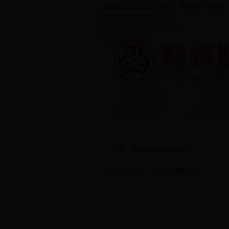
妇联集群:
天长市、
明光市
、来安县、
全椒县
、
首页
走进妇联
您好，欢迎访问滁州妇女网！
您当前的位置：
首页
>
通知公告