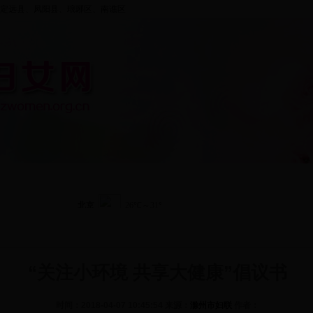
定远县、凤阳县、
琅琊区
、
南谯区
资料中心
五大行动
组织建设
纲要规划
专
“关注小环境 共享大健康”倡议书
时间：2018-04-07 10:45:54 来源：
滁州市妇联
作者：