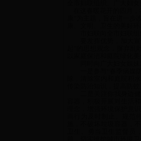
全市妇联组织、广大妇女
在这春暖花开的四月，我
康”为主题，旨在进一步
康、文明、卫生的美好环
市妇联向全市妇联组
要发挥优势，加大宣
起”的思想观念，摒弃乱
以家庭保洁和庭院绿化美
同时向广大妇女姐妹
一是参与“春季病媒
除，清除室内和庭院积
传染防治知识，提高防蚊
二是关注你我身边
容器，积极开展对生活
理念，增强环境保护意
画行为及时制止。规范
施，不破坏垃圾容器，
卫生。勇当卫生监督员
题，切实维护城市环境卫