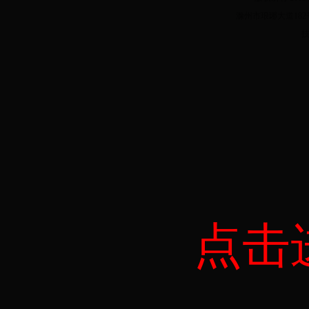
滁州市琅琊大道182号 电
点击