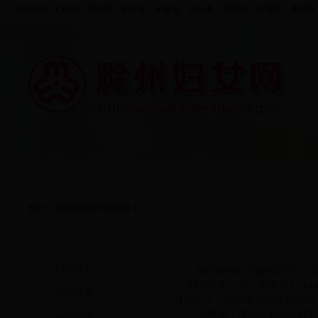
妇联集群:
天长市、
明光市
、来安县、
全椒县
、定远县、凤阳县、
琅琊区
、
南谯区
首页
走进妇联
资料中心
五大行动
您好，欢迎访问滁州妇女网！
走进妇联
妇联简介
滁州市地处安徽省东部，下
1.33万平方公里，全市总人口4
机构设置
100万人，占从业人员总数的46
近年来，滁州市妇联以科学发