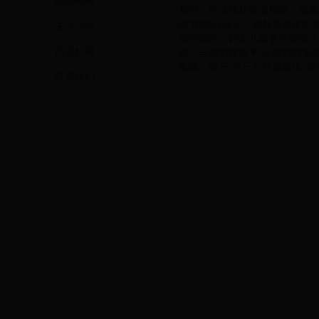
组织网络
和谐、依法维权推动和谐、凝聚
能”的结合点上，创新思路谋求
主体活动
展的同时，妇女儿童事业取得了
历届妇联
部、全国妇联授予“全国妇联系
集体，授予“省三八红旗集体”荣
联系我们