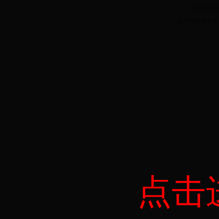
版权所有 20
滁州市琅琊大道182
点击