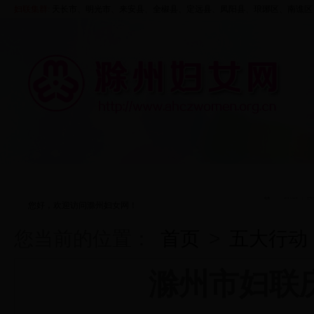
妇联集群:
天长市、
明光市
、来安县、
全椒县
、定远县、凤阳县、
琅琊区
、
南谯区
首页
走进妇联
资料中心
五大行动
您好，欢迎访问滁州妇女网！
您当前的位置：
首页
>
五大行动
滁州市妇联