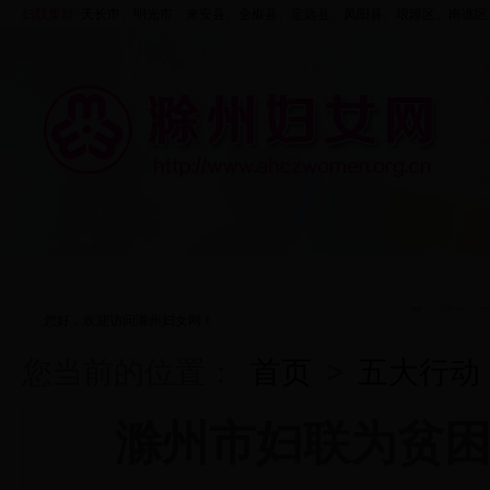
妇联集群:
天长市、
明光市
、来安县、
全椒县
、定远县、凤阳县、
琅琊区
、
南谯区
首页
走进妇联
资料中心
五大行动
您好，欢迎访问滁州妇女网！
您当前的位置：
首页
>
五大行动
滁州市妇联为贫