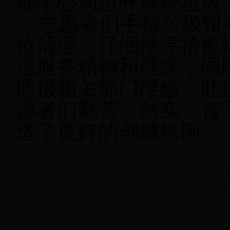
动中心周边
开展捡垃圾
志愿者们
手持垃圾钳
位清理，仔细搜寻拾捡
愿服务精神和理念
，同
照报相关部门维修。
此
愿者们勤劳、踏实、肯
造了良好的创城氛围。
版权所有 20
滁州市琅琊大道182