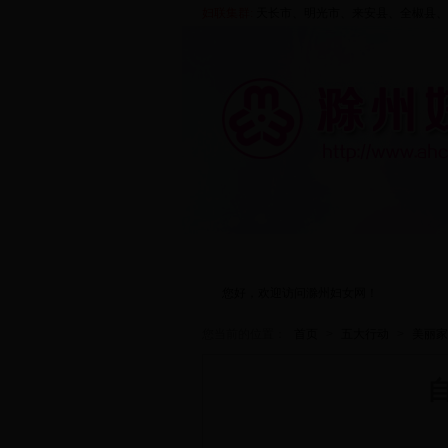
妇联集群:
天长市、
明光市
、来安县、
全椒县
、
首页
走进妇联
您好，欢迎访问滁州妇女网！
您当前的位置：
首页
>
五大行动
>
美丽家