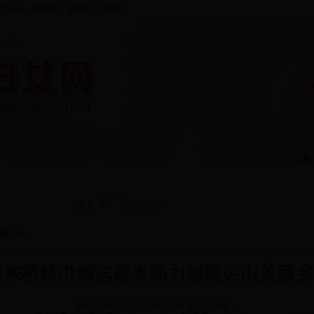
定远县、凤阳县、
琅琊区
、
南谯区
资料中心
五大行动
组织建设
纲要规划
专
园行动
自来桥镇巾帼志愿者助力创建尖山美丽乡
时间：2017-02-20 20:44:45 来源： 作者：