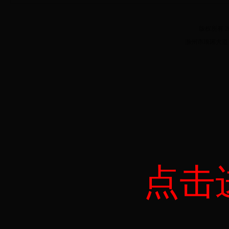
版权所有 20
滁州市琅琊大道182
点击