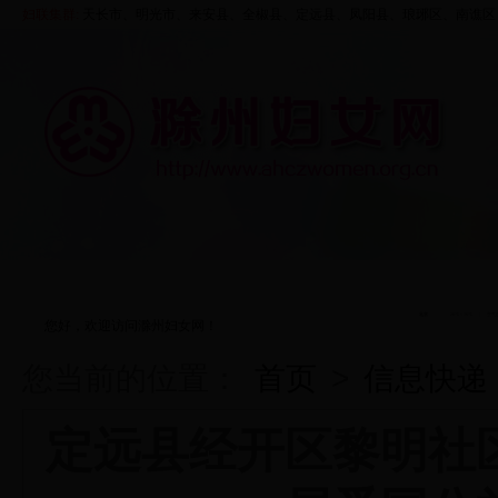
妇联集群:
天长市、
明光市
、来安县、
全椒县
、定远县、凤阳县、
琅琊区
、
南谯区
首页
走进妇联
资料中心
五大行动
您好，欢迎访问滁州妇女网！
您当前的位置：
首页
>
信息快递
定远县经开区黎明社