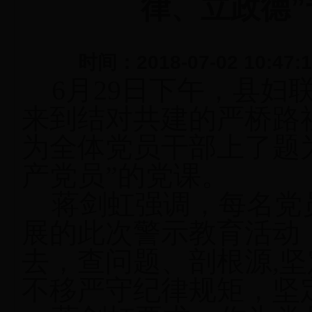
律、立政德
时间：2018-07-02 10
6
月
29
日
下午，县妇
来到结对共建的严桥路
为全体党员干部上了题
产党员”的党课。
蒋剑虹强调，每名党
展的此次警示教育活动
去，查问题、剖根源,
坚
不移严守纪律规矩，坚