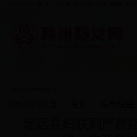
妇联集群:
天长市、
明光市
、来安县、
全椒县
、定远县、凤阳县、
琅琊区
、
南谯区
首页
走进妇联
资料中心
五大行动
您好，欢迎访问滁州妇女网！
您当前的位置：
首页
>
信息快递
定远县妇联到严桥