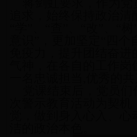
蒋剑虹要求，作为党
追求，始终保持政治清
“
学”、“查”、“改”、“
意识”，更加坚定“四个
免疫力，提升团结奋进
气神，在各自的工作岗
一名忠诚担当
,
优秀的共
党课结束后，党员们
次警示教育活动为契机
觉，
做到身入心入、心
洁的政治本色。