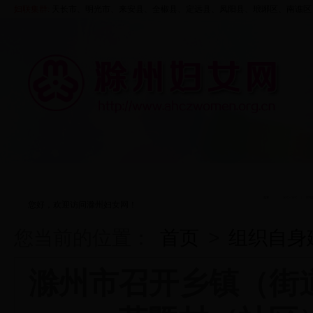
妇联集群:
天长市、
明光市
、来安县、
全椒县
、定远县、凤阳县、
琅琊区
、
南谯区
首页
走进妇联
资料中心
五大行动
您好，欢迎访问滁州妇女网！
您当前的位置：
首页
>
组织自身
滁州市召开乡镇（街