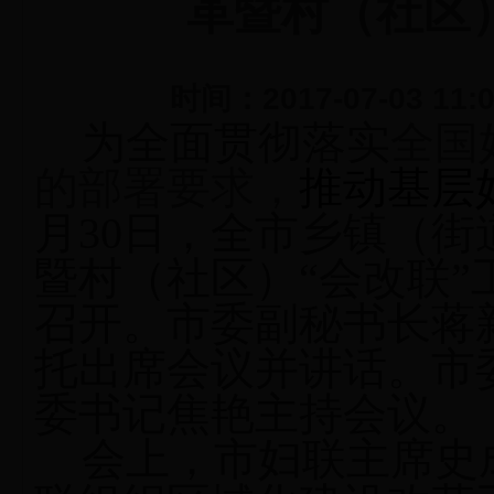
革暨村（社区
时间：2017-07-03 11:
为全面贯彻落实
全国
的部署要求，
推动基层
月
30
日，全市乡镇（街
暨村（社区）“会改联”
召开
。
市委副
秘书长蒋
托
出席会议并讲话。市
委书记焦艳主持会议。
会上，市妇联主席史