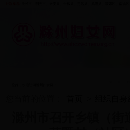
妇联集群:
天长市、
明光市
、来安县、
全椒县
、定远县、凤阳县、
琅琊区
、
南谯区
首页
走进妇联
资料中心
五大行动
您好，欢迎访问滁州妇女网！
您当前的位置：
首页
>
组织自身
滁州市召开乡镇（街