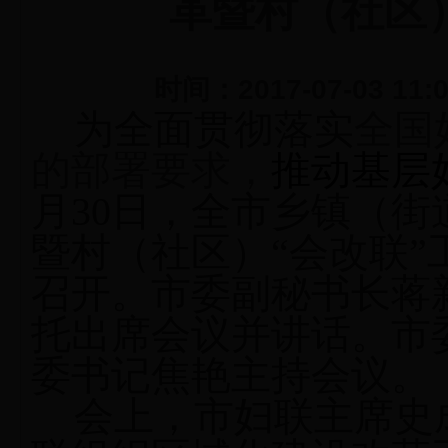
革暨村（社区
时间：2017-07-03 11:
为全面贯彻落实
全国
的部署要求，
推动基层
月
30
日，全市乡镇（街
暨村（社区）“会改联”
召开
。
市委副
秘书长蒋
托
出席会议并讲话。市
委书记焦艳主持会议。
会上，市妇联主席史