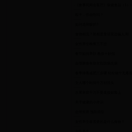
·
《食事药闻会客厅》保健食品（1）
·
粽子，你会吃吗？
·
如何选择酸奶?
·
食物相克？那都是童话里边骗人滴!
·
女性养生晚餐三不过
·
春节如何养肝 教你十妙招
·
合理膳食有助女性防病抗病
·
春季排毒减肥三步骤 轻松做个无毒
·
女人哪个时间千万别洗头
·
水果美容千万不要直接贴脸上
·
关于健康的小常识
·
合理营养 预防癌症
·
女性养生最需要的是什么食物？
·
女性养生