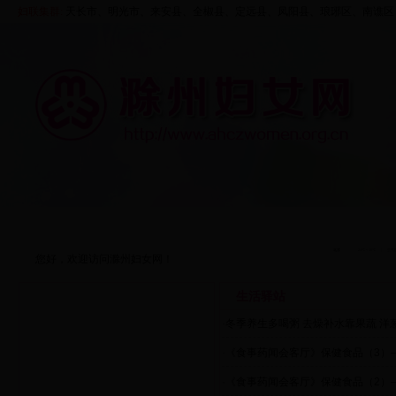
妇联集群:
天长市、
明光市
、来安县、
全椒县
、定远县、凤阳县、
琅琊区
、
南谯区
首页
走进妇联
资料中心
五大行动
您好，欢迎访问滁州妇女网！
生活驿站
生活驿站
·
冬季养生多喝粥 去燥补水靠果蔬 洋
·
《食事药闻会客厅》保健食品（3）
·
《食事药闻会客厅》保健食品（2）