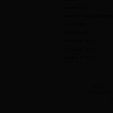
·
钙对女性的作用
·
电脑族做手指体操可改善眼睛及肩颈
·
女性如何保养自己
·
菊花粥清肝火明眼目
·
六个最糟糕的锻炼习惯
·
自我激励的二十种方法
·
女性补钙的特点及方法
版权所有 2015
滁州市琅琊大道182号 电